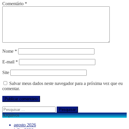
Comentário
*
Nome
*
E-mail
*
Site
Salvar meus dados neste navegador para a próxima vez que eu
comentar.
Pesquisar
por:
Arquivos
agosto 2026