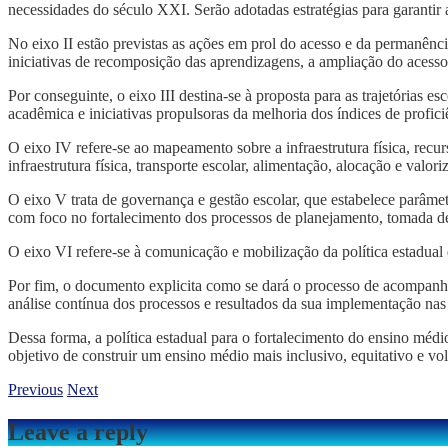
necessidades do século XXI. Serão adotadas estratégias para garantir a
No eixo II estão previstas as ações em prol do acesso e da permanênc
iniciativas de recomposição das aprendizagens, a ampliação do acesso
Por conseguinte, o eixo III destina-se à proposta para as trajetórias 
acadêmica e iniciativas propulsoras da melhoria dos índices de profici
O eixo IV refere-se ao mapeamento sobre a infraestrutura física, rec
infraestrutura física, transporte escolar, alimentação, alocação e val
O eixo V trata de governança e gestão escolar, que estabelece parâmet
com foco no fortalecimento dos processos de planejamento, tomada de
O eixo VI refere-se à comunicação e mobilização da política estadual
Por fim, o documento explicita como se dará o processo de acompanham
análise contínua dos processos e resultados da sua implementação nas 
Dessa forma, a política estadual para o fortalecimento do ensino méd
objetivo de construir um ensino médio mais inclusivo, equitativo e vo
Previous
Next
Leave a reply