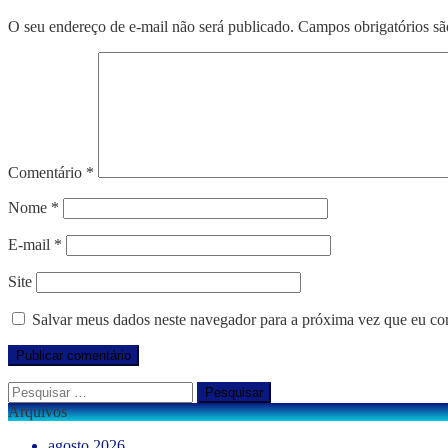
O seu endereço de e-mail não será publicado.
Campos obrigatórios s
Comentário
*
Nome
*
E-mail
*
Site
Salvar meus dados neste navegador para a próxima vez que eu co
Pesquisar
por:
Arquivos
agosto 2026