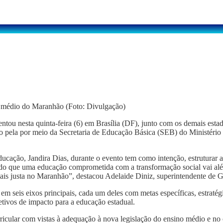
no médio do Maranhão (Foto: Divulgação)
u nesta quinta-feira (6) em Brasília (DF), junto com os demais estad
ela por meio da Secretaria de Educação Básica (SEB) do Ministério da
Educação, Jandira Dias, durante o evento tem como intenção, estruturar
cendo que uma educação comprometida com a transformação social vai al
 mais justa no Maranhão”, destacou Adelaide Diniz, superintendente d
m seis eixos principais, cada um deles com metas específicas, estratégia
tivos de impacto para a educação estadual.
rricular com vistas à adequação à nova legislação do ensino médio e n