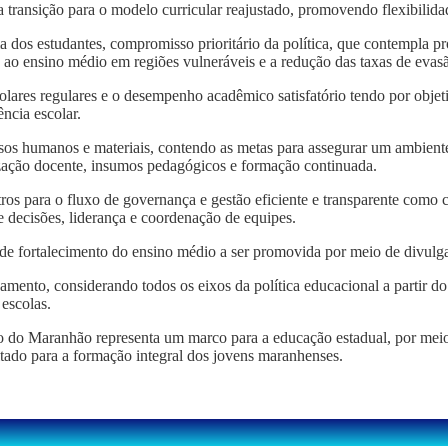
 transição para o modelo curricular reajustado, promovendo flexibilidad
ia dos estudantes, compromisso prioritário da política, que contempla p
 ao ensino médio em regiões vulneráveis e a redução das taxas de evasã
escolares regulares e o desempenho acadêmico satisfatório tendo por obj
ência escolar.
ursos humanos e materiais, contendo as metas para assegurar um ambien
orização docente, insumos pedagógicos e formação continuada.
ros para o fluxo de governança e gestão eficiente e transparente como 
 decisões, liderança e coordenação de equipes.
 de fortalecimento do ensino médio a ser promovida por meio de divulg
ento, considerando todos os eixos da política educacional a partir do
escolas.
io do Maranhão representa um marco para a educação estadual, por meio
ltado para a formação integral dos jovens maranhenses.