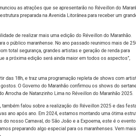
anunciou as atrações que se apresentarão no Réveillon do Mara
strutura preparada na Avenida Litorânea para receber um grand
ilidade de realizar mais uma edição do Réveillon do Maranhão.
ara o público maranhense. No ano passado reunimos mais de 25
om total segurança, grandes artistas e geração de renda para
que a próxima edição será ainda maior em todos os aspectos”,
tir das 18h, e traz uma programação repleta de shows com artis
 gostos. O Governo do Maranhão confirmou os shows do sertan
do Arrocha de Natanzinho Lima no Réveillon do Maranhão 2025.
da, também falou sobre a realização do Réveillon 2025 e das fest
ivas ano após ano. Em 2024, estamos montando uma ótima estru
is do nosso Carnaval, do São João e a Expoema, este é o evento
tamos preparando algo especial para os maranhenses. Vem mai