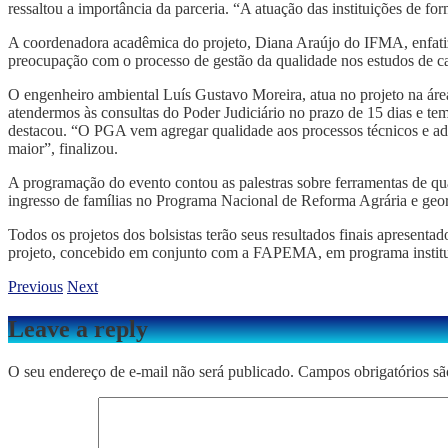
ressaltou a importância da parceria. “A atuação das instituições de f
A coordenadora acadêmica do projeto, Diana Araújo do IFMA, enfatizo
preocupação com o processo de gestão da qualidade nos estudos de ca
O engenheiro ambiental Luís Gustavo Moreira, atua no projeto na áre
atendermos às consultas do Poder Judiciário no prazo de 15 dias e 
destacou. “O PGA vem agregar qualidade aos processos técnicos e a
maior”, finalizou.
A programação do evento contou as palestras sobre ferramentas de qual
ingresso de famílias no Programa Nacional de Reforma Agrária e georr
Todos os projetos dos bolsistas terão seus resultados finais aprese
projeto, concebido em conjunto com a FAPEMA, em programa institu
Previous
Next
Leave a reply
O seu endereço de e-mail não será publicado.
Campos obrigatórios s