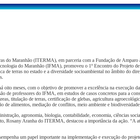
rras do Maranhão (ITERMA), em parceria com a Fundação de Amparo à 
cnologia do Maranhão (IFMA), promoveu o 1º Encontro do Projeto de G
 de terras no estado e a diversidade socioambiental no âmbito do direi
s.
 oito meses, com o objetivo de promover a excelência na execução da
são de professores do IFMA, em estudos de casos concretos para a con
áreas, titulação de terras, certificação de glebas, agricultura agroeco
ção de alimentos, mediação de conflitos, meio ambiente e biodiversidad
nistração, agronomia, biologia, contabilidade, economia, ciências socia
jeto, Rosany Aranha do ITERMA, destacou a importância da ação. “A atua
esempenha um papel importante na implementação e execução do projet