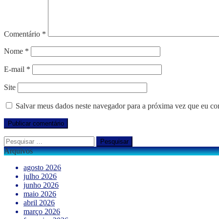
Comentário
*
Nome
*
E-mail
*
Site
Salvar meus dados neste navegador para a próxima vez que eu co
Pesquisar
por:
Arquivos
agosto 2026
julho 2026
junho 2026
maio 2026
abril 2026
março 2026