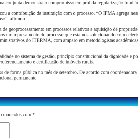
orma conjunta demonstra o compromisso em prol da regularização fundiár
u a contribuição da instituição com o processo. “O IFMA agrega nesse
so”, afirmou.
a de geoprocessamento em processos relativos a aquisição de propried
temos um represamento de processo que estamos solucionando com celer
dministrativos do ITERMA, com amparo em metodologistas acadêmicas e
idade no sistema de gestão, princípio constitucional da dignidade e po
eferenciamento e certificação de imóveis rurais.
ntados de forma pública no mês de setembro. De acordo com coordenado
cional permanente.
ão marcados com
*