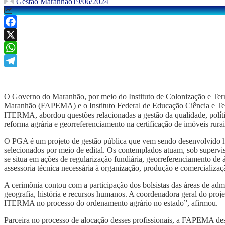
Gestão Maranhão
19/06/2024
Facebook
X
WhatsApp
Telegram
O Governo do Maranhão, por meio do Instituto de Colonização e Te
Maranhão (FAPEMA) e o Instituto Federal de Educação Ciência e Te
ITERMA, abordou questões relacionadas a gestão da qualidade, política
reforma agrária e georreferenciamento na certificação de imóveis rurai
O PGA é um projeto de gestão pública que vem sendo desenvolvido há
selecionados por meio de edital. Os contemplados atuam, sob supervi
se situa em ações de regularização fundiária, georreferenciamento de 
assessoria técnica necessária à organização, produção e comercializa
A cerimônia contou com a participação dos bolsistas das áreas de admi
geografia, história e recursos humanos. A coordenadora geral do pro
ITERMA no processo do ordenamento agrário no estado”, afirmou.
Parceira no processo de alocação desses profissionais, a FAPEMA d