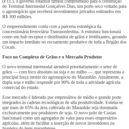
(FTL), o governo estadual firmou compromisso para a construção
do Terminal Intermodal Gonçalves Dias, um porto seco voltado para
o agronegócio que receberá investimentos privados estimados em
R$ 300 milhões.
O empreendimento conta com a parceria estratégica da
concessionária ferroviária Transnordestina. A estrutura funcionará
como um hub receptor e distribuidor de grãos e fertilizantes, gerando
um impacto imediato no escoamento produtivo de toda a Região dos
Cocais.
Foco no Complexo de Grãos e o Mercado Produtor
O novo terminal intermodal atenderá prioritariamente o setor de
grãos — com foco absoluto na soja e no milho —, que representa a
principal força motriz do agronegócio do Maranhão. Atualmente, a
dupla soja e milho responde por 90% de toda a atividade agrícola
comercial do estado.
Esse mercado é liderado por empresários de médio e grande porte
integrados às cadeias tecnológicas de alta produtividade. Estima-se
que mais de 65% da área cultivada do Maranhão seja dominada
exclusivamente por produtores de soja. O novo polo de Caxias
funcionará como um agregador de valor para esses empresários
agrícolas, além de facilitar a inserção de novos investidores na
fronteira do leste maranhense.