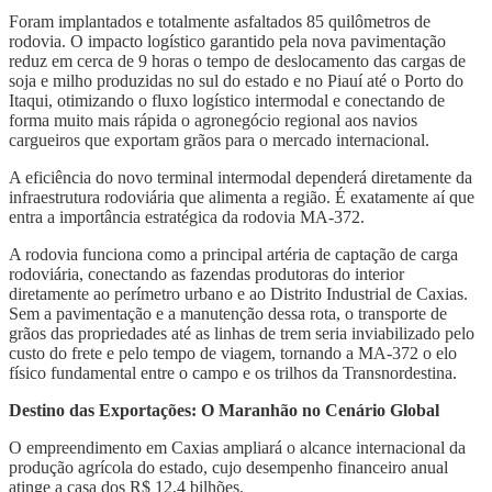
Foram implantados e totalmente asfaltados 85 quilômetros de
rodovia. O impacto logístico garantido pela nova pavimentação
reduz em cerca de 9 horas o tempo de deslocamento das cargas de
soja e milho produzidas no sul do estado e no Piauí até o Porto do
Itaqui, otimizando o fluxo logístico intermodal e conectando de
forma muito mais rápida o agronegócio regional aos navios
cargueiros que exportam grãos para o mercado internacional.
A eficiência do novo terminal intermodal dependerá diretamente da
infraestrutura rodoviária que alimenta a região. É exatamente aí que
entra a importância estratégica da rodovia MA-372.
A rodovia funciona como a principal artéria de captação de carga
rodoviária, conectando as fazendas produtoras do interior
diretamente ao perímetro urbano e ao Distrito Industrial de Caxias.
Sem a pavimentação e a manutenção dessa rota, o transporte de
grãos das propriedades até as linhas de trem seria inviabilizado pelo
custo do frete e pelo tempo de viagem, tornando a MA-372 o elo
físico fundamental entre o campo e os trilhos da Transnordestina.
Destino das Exportações: O Maranhão no Cenário Global
O empreendimento em Caxias ampliará o alcance internacional da
produção agrícola do estado, cujo desempenho financeiro anual
atinge a casa dos R$ 12,4 bilhões.