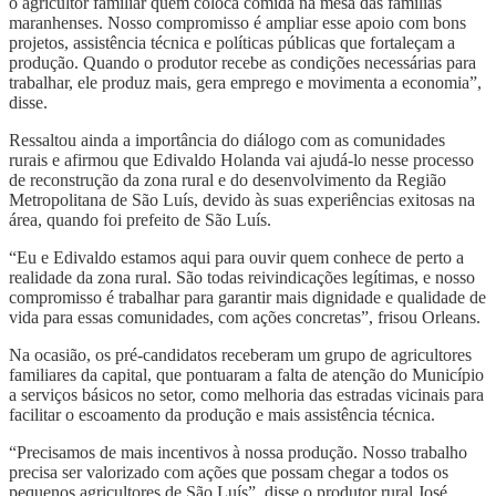
o agricultor familiar quem coloca comida na mesa das famílias
maranhenses. Nosso compromisso é ampliar esse apoio com bons
projetos, assistência técnica e políticas públicas que fortaleçam a
produção. Quando o produtor recebe as condições necessárias para
trabalhar, ele produz mais, gera emprego e movimenta a economia”,
disse.
Ressaltou ainda a importância do diálogo com as comunidades
rurais e afirmou que Edivaldo Holanda vai ajudá-lo nesse processo
de reconstrução da zona rural e do desenvolvimento da Região
Metropolitana de São Luís, devido às suas experiências exitosas na
área, quando foi prefeito de São Luís.
“Eu e Edivaldo estamos aqui para ouvir quem conhece de perto a
realidade da zona rural. São todas reivindicações legítimas, e nosso
compromisso é trabalhar para garantir mais dignidade e qualidade de
vida para essas comunidades, com ações concretas”, frisou Orleans.
Na ocasião, os pré-candidatos receberam um grupo de agricultores
familiares da capital, que pontuaram a falta de atenção do Município
a serviços básicos no setor, como melhoria das estradas vicinais para
facilitar o escoamento da produção e mais assistência técnica.
“Precisamos de mais incentivos à nossa produção. Nosso trabalho
precisa ser valorizado com ações que possam chegar a todos os
pequenos agricultores de São Luís”, disse o produtor rural José