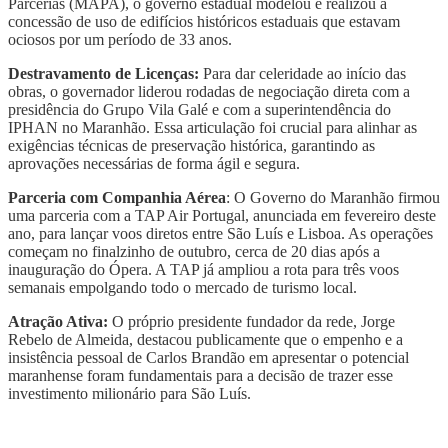
Parcerias (MAPA), o governo estadual modelou e realizou a
concessão de uso de edifícios históricos estaduais que estavam
ociosos por um período de 33 anos.
Destravamento de Licenças:
Para dar celeridade ao início das
obras, o governador liderou rodadas de negociação direta com a
presidência do Grupo Vila Galé e com a superintendência do
IPHAN no Maranhão. Essa articulação foi crucial para alinhar as
exigências técnicas de preservação histórica, garantindo as
aprovações necessárias de forma ágil e segura.
Parceria com Companhia Aérea
: O Governo do Maranhão firmou
uma parceria com a TAP Air Portugal, anunciada em fevereiro deste
ano, para lançar voos diretos entre São Luís e Lisboa. As operações
começam no finalzinho de outubro, cerca de 20 dias após a
inauguração do Ópera. A TAP já ampliou a rota para três voos
semanais empolgando todo o mercado de turismo local.
Atração Ativa:
O próprio presidente fundador da rede, Jorge
Rebelo de Almeida, destacou publicamente que o empenho e a
insistência pessoal de Carlos Brandão em apresentar o potencial
maranhense foram fundamentais para a decisão de trazer esse
investimento milionário para São Luís.